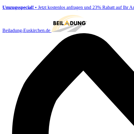
Umzugsspecial!
• Jetzt kostenlos anfragen und 23% Rabatt auf Ihr A
Beiladung-Euskirchen.de