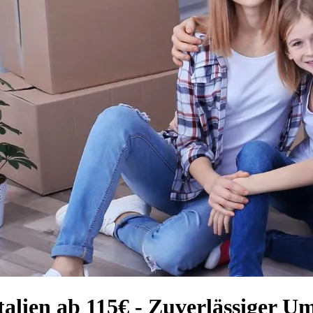
talien ab 115€ - Zuverlässiger U