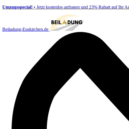
Umzugsspecial!
• Jetzt kostenlos anfragen und 23% Rabatt auf Ihr A
Beiladung-Euskirchen.de